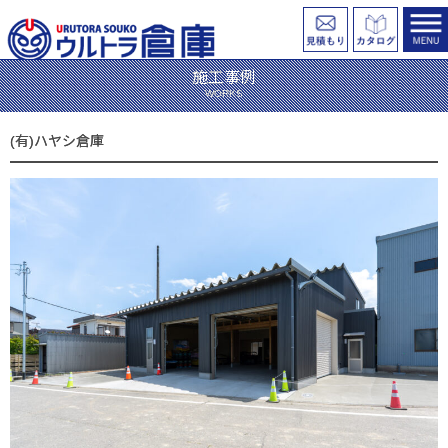
施工事例
WORKS
(有)ハヤシ
倉庫